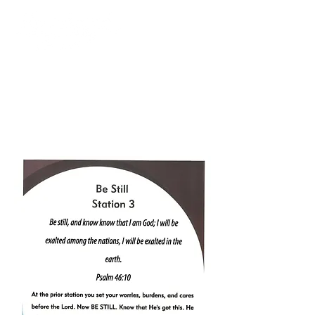
254-897-4011
info@riverbendretreat.org